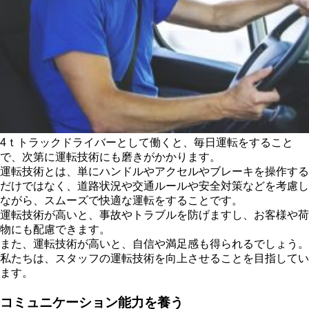
4ｔトラックドライバーとして働くと、毎日運転をすること
で、次第に運転技術にも磨きがかかります。
運転技術とは、単にハンドルやアクセルやブレーキを操作する
だけではなく、道路状況や交通ルールや安全対策などを考慮し
ながら、スムーズで快適な運転をすることです。
運転技術が高いと、事故やトラブルを防げますし、お客様や荷
物にも配慮できます。
また、運転技術が高いと、自信や満足感も得られるでしょう。
私たちは、スタッフの運転技術を向上させることを目指してい
ます。
コミュニケーション能力を養う