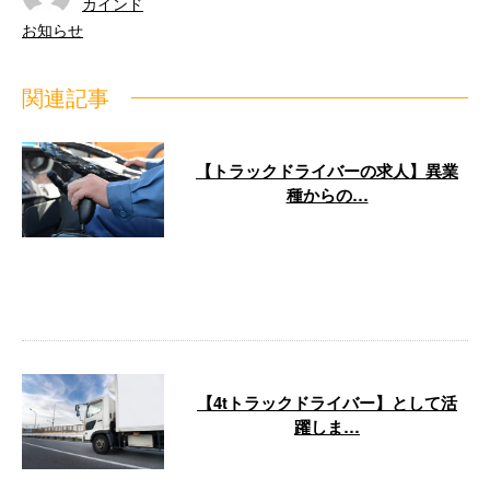
カインド
お知らせ
関連記事
【トラックドライバーの求人】異業
種からの…
広島市を中心に中国地方で各種配
送業務を行なっている『カイン
ド』では、4tトラックドライバー
に携わって …
【4tトラックドライバー】として活
躍しま…
こんにちは、『カインド』は広島
市に拠点を構え、中国地方で構内